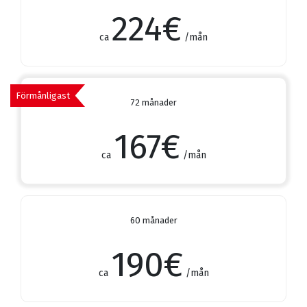
224
€
ca
/mån
Förmånligast
72 månader
167
€
ca
/mån
60 månader
190
€
ca
/mån