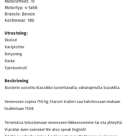
Motoreffekt:
70
Motortyp:
4-tahti
Bränsle:
Bensin
Körtimmar:
180
Utrustning:
Ekolod
Kartplotter
Belysning
Räcke
Fjärrkontroll
Beskrivning
Busterin suosittu klassikko luotettavalla, vähänajetulla Suzukilla.
Veneeseen sopiva 750 kg Starset traileri saa halutessaan mukaan
lisähintaan 750€.
Tervetuloa tutustumaan veneeseen liikkeeseemme tai ota yhteyttä.
Vi pratar även svenska! We also speak English!