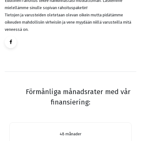
Edullinen rahoitus tekee hankinnastasi mutkattoman. Laskemme
mielellämme sinulle sopivan rahoituspaketin!
Tietojen ja varusteiden oletetaan olevan oikein mutta pidätämme
oikeuden mahdollisiin virheisiin ja vene myydään niillä varusteilla mitä
veneessä on.
Förmånliga månadsrater med vår
finansiering:
48 månader