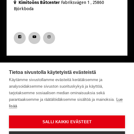
Kimitoöns Båtcenter
Fabriksvägen 1
, 25860
Björkboda
Tietoa sivustolla käytetyistä evästeistä
Nyfiken på senaste nytt från Båtcentret?
Käytämme sivustollamme evästeitä kerätäksemme ja
analysoidaksemme sivuston suorituskykyä ja käyttöä,
tarjotaksemme sosiaalisen median ominaisuuksia sekä
Prenumerera på vårt nyhetsbrev!
parantaaksemme ja räätälöidäksemme sisältöä ja mainoksia.
Lue
lisää
Tilaa
SALLI KAIKKI EVÄSTEET
Svenska