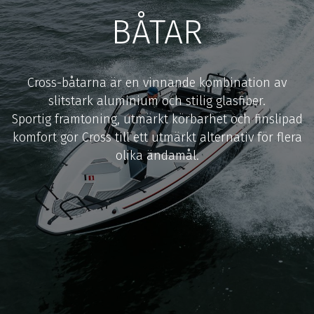
BÅTAR
Cross-båtarna är en vinnande kombination av
slitstark aluminium och stilig glasfiber.
Sportig framtoning, utmärkt körbarhet och finslipad
komfort gör Cross till ett utmärkt alternativ för flera
olika ändamål.