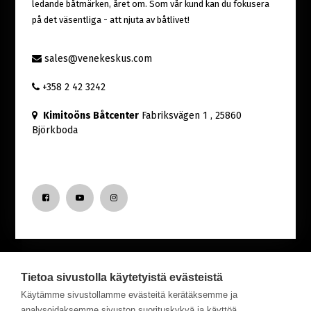
ledande båtmärken, året om. Som vår kund kan du fokusera
på det väsentliga - att njuta av båtlivet!
sales@venekeskus.com
+358 2 42 3242
Kimitoöns Båtcenter
Fabriksvägen 1
, 25860
Björkboda
Tietoa sivustolla käytetyistä evästeistä
Nyfiken på senaste nytt från Båtcentret?
Käytämme sivustollamme evästeitä kerätäksemme ja
analysoidaksemme sivuston suorituskykyä ja käyttöä,