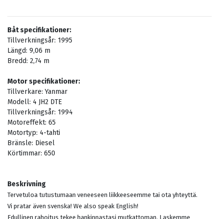
Båt specifikationer:
Tillverkningsår:
1995
Längd:
9,06
m
Bredd:
2,74
m
Motor specifikationer:
Tillverkare:
Yanmar
Modell:
4 JH2 DTE
Tillverkningsår:
1994
Motoreffekt:
65
Motortyp:
4-tahti
Bränsle:
Diesel
Körtimmar:
650
Beskrivning
Tervetuloa tutustumaan veneeseen liikkeeseemme tai ota yhteyttä.
Vi pratar även svenska! We also speak English!
Edullinen rahoitus tekee hankinnastasi mutkattoman. Laskemme