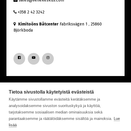
sales@venekeskus.com
+358 2 42 3242
Kimitoöns Båtcenter
Fabriksvägen 1
, 25860
Björkboda
Tietoa sivustolla käytetyistä evästeistä
Nyfiken på senaste nytt från Båtcentret?
Käytämme sivustollamme evästeitä kerätäksemme ja
analysoidaksemme sivuston suorituskykyä ja käyttöä,
tarjotaksemme sosiaalisen median ominaisuuksia sekä
Prenumerera på vårt nyhetsbrev!
parantaaksemme ja räätälöidäksemme sisältöä ja mainoksia.
Lue
lisää
Tilaa