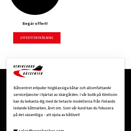
Begär offert!
OFFERTFÖRFRÅGNING
Båtcentret erbjuder högklassiga båtar och allomfattande
servicetjänster i hjärtat av skärgården. I vår butik på Kimitoön
kan du bekanta dig med de hetaste modellerna från Finlands
ledande båtmärken, året om. Som vår kund kan du fokusera
på det väsentliga - att njuta av båtlivet!