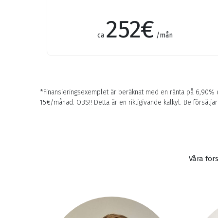
252
€
ca
/mån
*Finansieringsexemplet är beräknat med en ränta på 6,90% 
15€/månad. OBS!! Detta är en riktigivande kalkyl. Be försäljar
Våra för