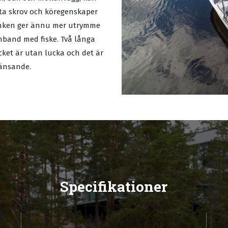
ta skrov och köregenskaper
änken ger ännu mer utrymme
amband med fiske. Två långa
ket är utan lucka och det är
vlänsande.
Specifikationer