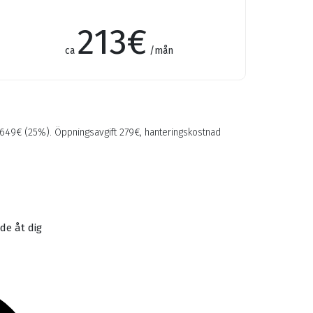
213
€
ca
/mån
649
€ (25%). Öppningsavgift 279€, hanteringskostnad
de åt dig