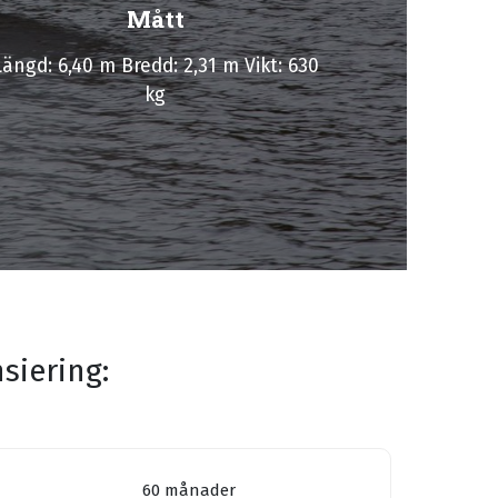
Mått
Längd: 6,40 m Bredd: 2,31 m Vikt: 630
kg
siering:
60 månader