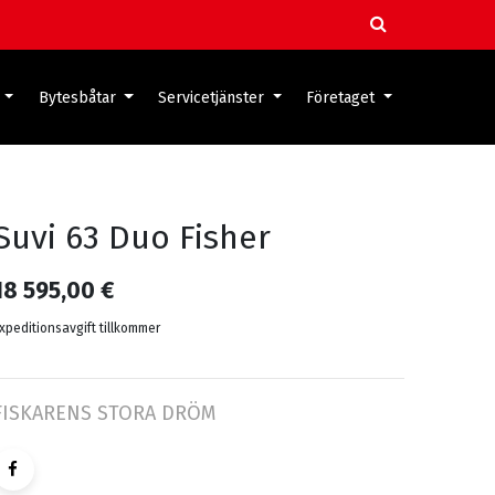
Bytesbåtar
Servicetjänster
Företaget
Suvi 63 Duo Fisher
18 595,00
€
xpeditionsavgift tillkommer
FISKARENS STORA DRÖM