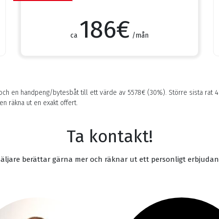
186
€
ca
/mån
och en handpeng/bytesbåt till ett värde av
5578
€ (30%). Större sista rat
4
en räkna ut en exakt offert.
Ta kontakt!
säljare berättar gärna mer och räknar ut ett personligt erbjudan