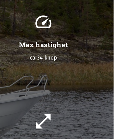
speed
Max hastighet
ca 34 knop
open_in_full