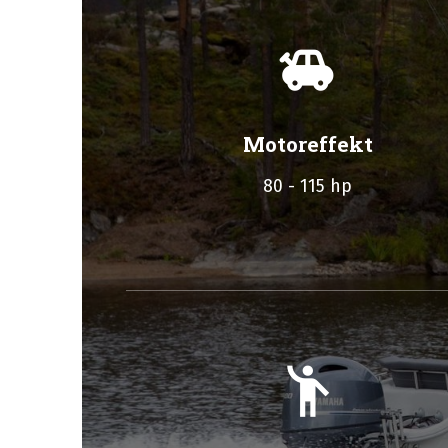
toys
Motoreffekt
80 - 115 hp
emoji_people