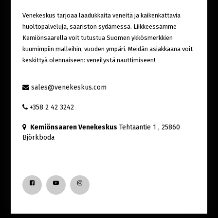
Venekeskus tarjoaa laadukkaita veneitä ja kaikenkattavia
huoltopalveluja, saariston sydämessä. Liikkeessämme
Kemiönsaarella voit tutustua Suomen ykkösmerkkien
kuumimpiin malleihin, vuoden ympäri. Meidän asiakkaana voit
keskittyä olennaiseen: veneilystä nauttimiseen!
sales@venekeskus.com
+358 2 42 3242
Kemiönsaaren Venekeskus
Tehtaantie 1
, 25860
Björkboda