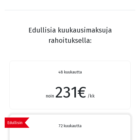
Edullisia kuukausimaksuja
rahoituksella:
48 kuukautta
231
€
noin
/kk
Edullisin
72 kuukautta