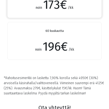
173
€
noin
/kk
60 kuukautta
196
€
noin
/kk
*Rahoitusesimerkki on laskettu 7,90% korolla sekä
4950
€ (30%)
arvoisella käsirahalla/vaihtoveneellä. Viimeinen suurempi erä
4125
€
(25%). Avausmaksu 279€, käsittelykulut 15€/kk. Huom! Tämä
suuntaantava laskelma. Pyydä myyjiltä tarkan laskelman!
Ota yhteyttä!