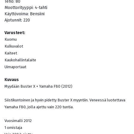
Teho:
80
Moottorityyppi:
4-tahti
Käyttövoima:
Bensiini
Ajotunnit:
220
Varusteet:
Kuomu
Kulkuvalot
Kaiteet
Kaukohallintalaite
Uimaportaat
Kuvaus
Myydään Buster X + Yamaha F80 (2012)
Siistikuntoinen ja hyvin pidetty Buster X myyntiin. Veneessä luotettava
Yamaha F80, jolla ajettu vain 220 tuntia.
Vuosimalli 2012
1 omistaja