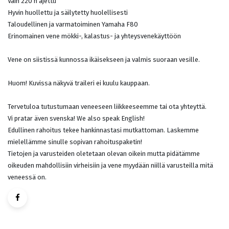
Vain 220 h ajettu
Hyvin huollettu ja säilytetty huolellisesti
Taloudellinen ja varmatoiminen Yamaha F80
Erinomainen vene mökki-, kalastus- ja yhteysvenekäyttöön
Vene on siistissä kunnossa ikäisekseen ja valmis suoraan vesille.
Huom! Kuvissa näkyvä traileri ei kuulu kauppaan.
Tervetuloa tutustumaan veneeseen liikkeeseemme tai ota yhteyttä.
Vi pratar även svenska! We also speak English!
Edullinen rahoitus tekee hankinnastasi mutkattoman. Laskemme
mielellämme sinulle sopivan rahoituspaketin!
Tietojen ja varusteiden oletetaan olevan oikein mutta pidätämme
oikeuden mahdollisiin virheisiin ja vene myydään niillä varusteilla mitä
veneessä on.