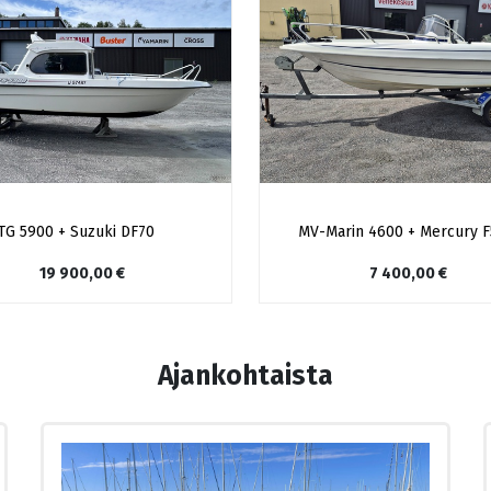
Marin 4600 + Mercury F50
Rönnqvist 590 + Yamaha F
7 400,00
€
19 900,00
€
Ajankohtaista