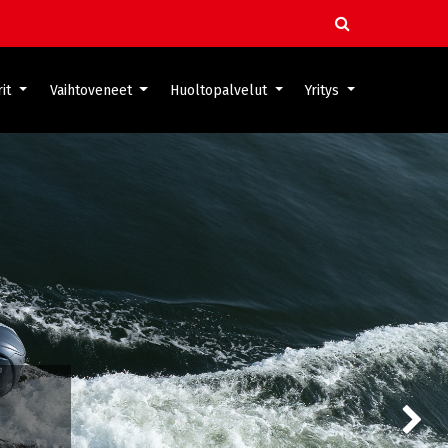
it
Vaihtoveneet
Huoltopalvelut
Yritys
Next