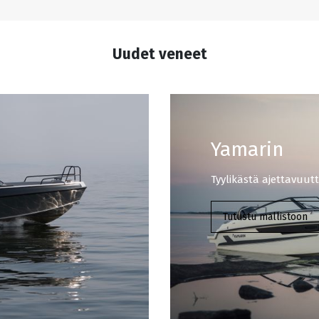
Uudet veneet
Yamarin
Tyylikästä ajettavuut
Tutustu mallistoon