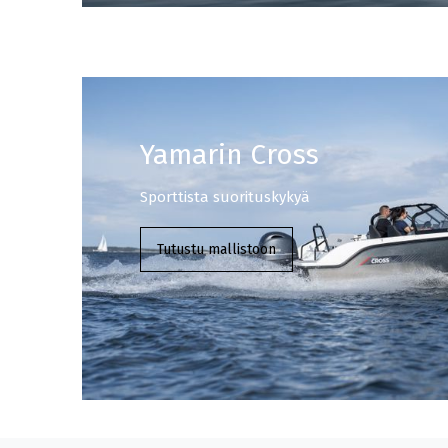
Yamarin Cross
Sporttista suorituskykyä
Tutustu mallistoon