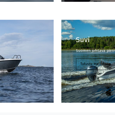
Suvi
Suomen johtava pien
Tutustu mallistoon