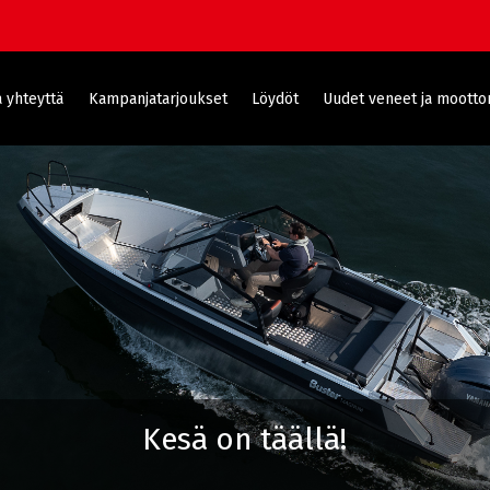
 yhteyttä
Kampanjatarjoukset
Löydöt
Uudet veneet ja moottor
Kesä on täällä!