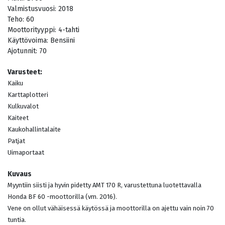
Valmistusvuosi:
2018
Teho:
60
Moottorityyppi:
4-tahti
Käyttövoima:
Bensiini
Ajotunnit:
70
Varusteet:
Kaiku
Karttaplotteri
Kulkuvalot
Kaiteet
Kaukohallintalaite
Patjat
Uimaportaat
Kuvaus
Myyntiin siisti ja hyvin pidetty AMT 170 R, varustettuna luotettavalla
Honda BF 60 -moottorilla (vm. 2016).
Vene on ollut vähäisessä käytössä ja moottorilla on ajettu vain noin 70
tuntia.