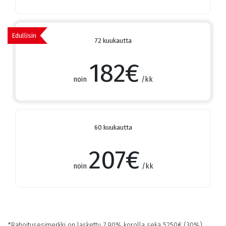
Edullisin
72 kuukautta
182
€
noin
/kk
60 kuukautta
207
€
noin
/kk
*Rahoitusesimerkki on laskettu 7,90% korolla sekä
5250
€ (30%)