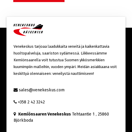
Venekeskus tarjoaa laadukkaita veneitä ja kaikenkattavia
huoltopalveluja, saariston sydämessä. Liikkeessämme
Kemiönsaarella voit tutustua Suomen ykkösmerkkien
kuumimpiin malleihin, vuoden ympäri. Meidän asiakkaana voit
keskittyä olennaiseen: veneilystä nauttimiseen!
sales@venekeskus.com
+358 2 42 3242
Kemiönsaaren Venekeskus
Tehtaantie 1
, 25860
Björkboda