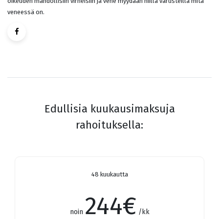
oikeuden mahdollisiin virheisiin ja vene myydään niillä varusteilla mitä
veneessä on.
Edullisia kuukausimaksuja
rahoituksella:
48 kuukautta
244
€
noin
/kk