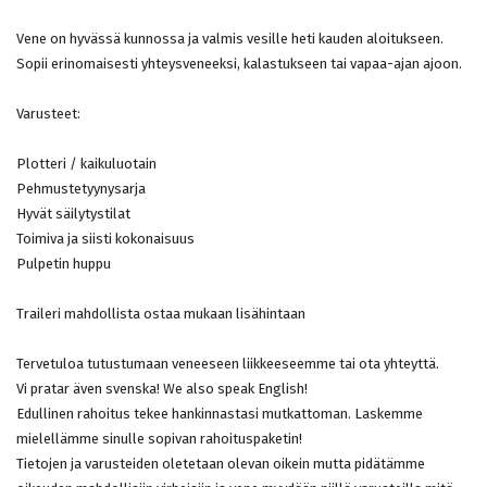
Vene on hyvässä kunnossa ja valmis vesille heti kauden aloitukseen.
Sopii erinomaisesti yhteysveneeksi, kalastukseen tai vapaa-ajan ajoon.
Varusteet:
Plotteri / kaikuluotain
Pehmustetyynysarja
Hyvät säilytystilat
Toimiva ja siisti kokonaisuus
Pulpetin huppu
Traileri mahdollista ostaa mukaan lisähintaan
Tervetuloa tutustumaan veneeseen liikkeeseemme tai ota yhteyttä.
Vi pratar även svenska! We also speak English!
Edullinen rahoitus tekee hankinnastasi mutkattoman. Laskemme
mielellämme sinulle sopivan rahoituspaketin!
Tietojen ja varusteiden oletetaan olevan oikein mutta pidätämme