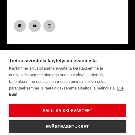
Tietoa sivustolla käytetyistä evästeistä
Haluatko saada uutisia Venekeskuksesta?
Käytämme sivustollamme evästeitä kerätäksemme ja
analysoidaksemme sivuston suorituskykyä ja käyttöä,
tarjotaksemme sosiaalisen median ominaisuuksia sekä
Tilaa meidän uutiskirje!
parantaaksemme ja räätälöidäksemme sisältöä ja mainoksia.
Lue
lisää
Tilaa
SALLI KAIKKI EVÄSTEET
Suomi
EVÄSTEASETUKSET
Copyright ©
Kemiönsaaren Venekeskus Oy