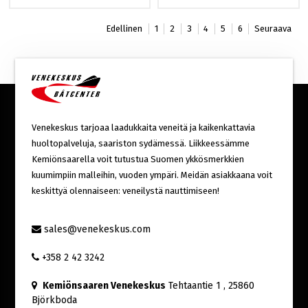
Edellinen
1
2
3
4
5
6
Seuraava
Venekeskus tarjoaa laadukkaita veneitä ja kaikenkattavia
huoltopalveluja, saariston sydämessä. Liikkeessämme
Kemiönsaarella voit tutustua Suomen ykkösmerkkien
kuumimpiin malleihin, vuoden ympäri. Meidän asiakkaana voit
keskittyä olennaiseen: veneilystä nauttimiseen!
sales@venekeskus.com
+358 2 42 3242
Kemiönsaaren Venekeskus
Tehtaantie 1
, 25860
Björkboda