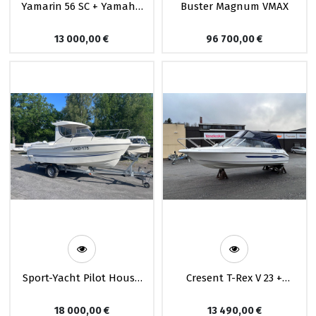
Yamarin 56 SC + Yamaha
Buster Magnum VMAX
F100
13 000,00
€
96 700,00
€
Sport-Yacht Pilot House
Cresent T-Rex V 23 +
535 + Suzuki DF115
Evinrude 115
18 000,00
€
13 490,00
€