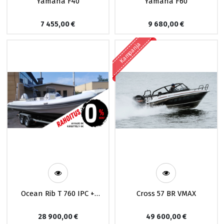
Yamaha F40
Yamaha F60
7 455,00
€
9 680,00
€
Kampanja
Ocean Rib T 760 IPC +
Cross 57 BR VMAX
Evinrude 250
28 900,00
€
49 600,00
€