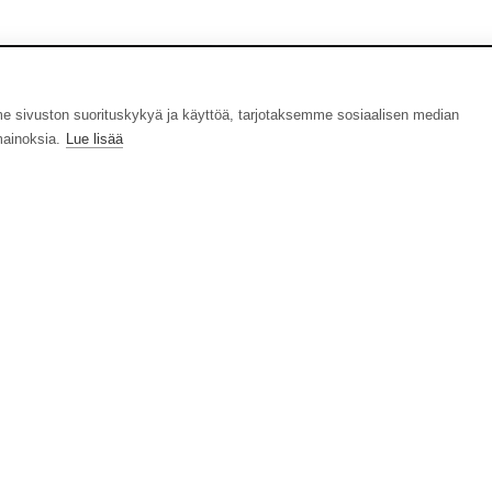
sivuston suorituskykyä ja käyttöä, tarjotaksemme sosiaalisen median
ainoksia.
Lue lisää
 63 Duolla vaikka
majakalle