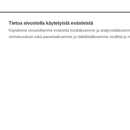
Tietoa sivustolla käytetyistä evästeistä
Käytämme sivustollamme evästeitä kerätäksemme ja analysoidaksemme 
ominaisuuksia sekä parantaaksemme ja räätälöidäksemme sisältöä ja m
Uutuus Suvi