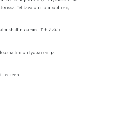
ttorissa. Tehtävä on monipuolinen,
taloushallintoamme. Tehtävään
aloushallinnon työpaikan ja
itteeseen