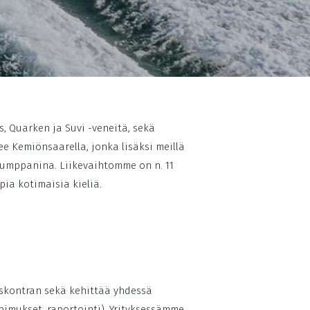
 Quarken ja Suvi -veneitä, sekä
 Kemiönsaarella, jonka lisäksi meillä
kumppanina. Liikevaihtomme on n. 11
ia kotimaisia kieliä.
eskontran sekä kehittää yhdessä
pimukset, raportointi). Yrityksessämme