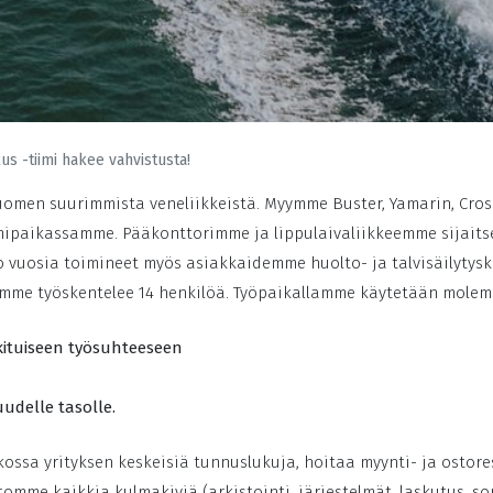
s -tiimi hakee vahvistusta!
men suurimmista veneliikkeistä. Myymme Buster, Yamarin, Cross,
paikassamme. Pääkonttorimme ja lippulaivaliikkeemme sijaitsee
o vuosia toimineet myös asiakkaidemme huolto- ja talvisäilytys
ämme työskentelee 14 henkilöä. Työpaikallamme käytetään molemp
kituiseen työsuhteeseen
udelle tasolle.
ssa yrityksen keskeisiä tunnuslukuja, hoitaa myynti- ja ostor
omme kaikkia kulmakiviä (arkistointi, järjestelmät, laskutus, so