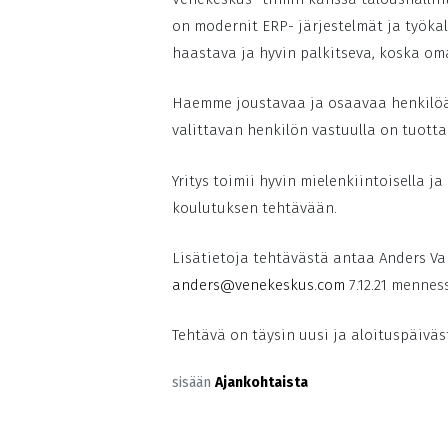
on modernit ERP- järjestelmät ja työka
haastava ja hyvin palkitseva, koska om
Haemme joustavaa ja osaavaa henkilöä,
valittavan henkilön vastuulla on tuotta
Yritys toimii hyvin mielenkiintoisella
koulutuksen tehtävään.
Lisätietoja tehtävästä antaa Anders V
anders@venekeskus.com
7.12.21 mennes
Tehtävä on täysin uusi ja aloituspäivä
sisään
Ajankohtaista