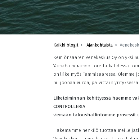
Kaikki blogit
Ajankohtaista
Venekesku
Kemiönsaaren Venekeskus Oy on yksi Suo
Yamaha perämoottoreita kahdessa toimi
on liike myös Tammisaaressa. Olemme j
miljoonaa euroa, päivittäin yrityksess
Liiketoiminnan kehittyessä haemme va
CONTROLLERIA
viemään taloushallintomme prosessit u
Hakemamme henkilö tuottaa meille jatko
Venekeskus -tiimin kanssa taloushallint