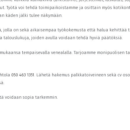
lut. Työtä voi tehdä toimipaikoistamme ja osittain myös kotikon
an käden jälki tulee näkymään.
 jolla on sekä aikaisempaa työkokemusta että halua kehittää 
a talouslukuja, joiden avulla voidaan tehdä hyviä päätöksiä.
 ja mukaansa tempaisevalla venealalla. Tarjoamme monipuolisen t
ahtola
050 463 1351
. Lähetä hakemus palkkatoiveineen sekä cv oso
sä.
stä voidaan sopia tarkemmin.