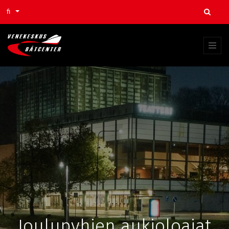
fi
Joulupyhien aukioloajat