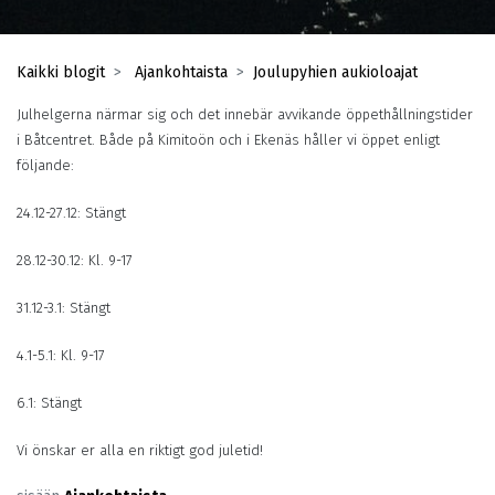
Kaikki blogit
Ajankohtaista
Joulupyhien aukioloajat
Julhelgerna närmar sig och det innebär avvikande öppethållningstider
i Båtcentret. Både på Kimitoön och i Ekenäs håller vi öppet enligt
följande:
24.12-27.12: Stängt
28.12-30.12: Kl. 9-17
31.12-3.1: Stängt
4.1-5.1: Kl. 9-17
6.1: Stängt
Vi önskar er alla en riktigt god juletid!