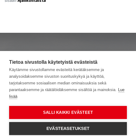
sisään
Ajankohtaista
Tietoa sivustolla käytetyistä evästeistä
www.venekeskus.com
Käytämme sivustollamme evästeitä kerätäksemme ja
analysoidaksemme sivuston suorituskykyä ja käyttöä,
Uusi yhteinen koti verkossa
tarjotaksemme sosiaalisen median ominaisuuksia sekä
parantaaksemme ja räätälöidäksemme sisältöä ja mainoksia.
Lue
lisää
SALLI KAIKKI EVÄSTEET
EVÄSTEASETUKSET