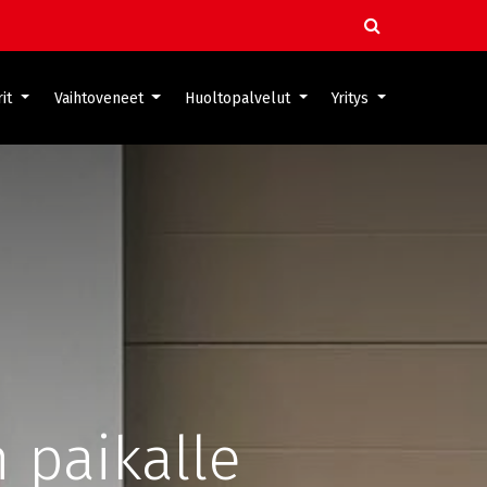
it
Vaihtoveneet
Huoltopalvelut
Yritys
 paikalle