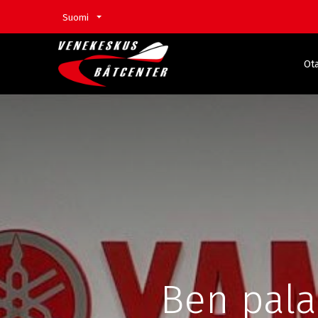
Suomi
Ota
Ben pala