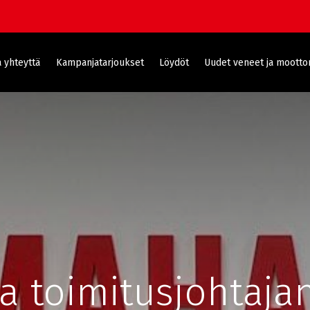
 yhteyttä
Kampanjatarjoukset
Löydöt
Uudet veneet ja moottor
a toimitusjohtajan